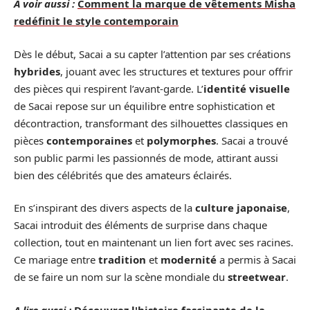
A voir aussi :
Comment la marque de vêtements Misha
redéfinit le style contemporain
Dès le début, Sacai a su capter l’attention par ses créations
hybrides
, jouant avec les structures et textures pour offrir
des pièces qui respirent l’avant-garde. L’
identité visuelle
de Sacai repose sur un équilibre entre sophistication et
décontraction, transformant des silhouettes classiques en
pièces
contemporaines
et
polymorphes
. Sacai a trouvé
son public parmi les passionnés de mode, attirant aussi
bien des célébrités que des amateurs éclairés.
En s’inspirant des divers aspects de la
culture japonaise
,
Sacai introduit des éléments de surprise dans chaque
collection, tout en maintenant un lien fort avec ses racines.
Ce mariage entre
tradition
et
modernité
a permis à Sacai
de se faire un nom sur la scène mondiale du
streetwear
.
A lire aussi :
Découvrez l'histoire fascinante de la