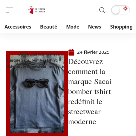
Accessoires
Beauté
Mode
News
Shopping
24 février 2025
Découvrez comment la
Découvrez
marque Sacai bomber tshirt
redéfinit le streetwear moderne
comment la
marque Sacai
bomber tshirt
redéfinit le
streetwear
moderne