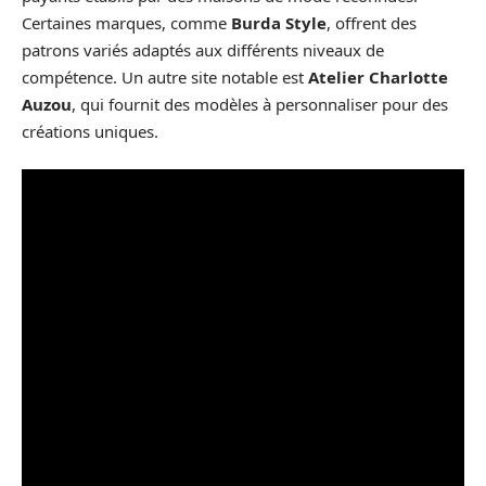
Certaines marques, comme
Burda Style
, offrent des
patrons variés adaptés aux différents niveaux de
compétence. Un autre site notable est
Atelier Charlotte
Auzou
, qui fournit des modèles à personnaliser pour des
créations uniques.