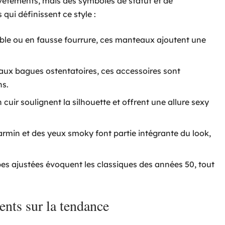
êtements, mais des symboles de statut et de
 qui définissent ce style :
table ou en fausse fourrure, ces manteaux ajoutent une
 aux bagues ostentatoires, ces accessoires sont
ns.
 cuir soulignent la silhouette et offrent une allure sexy
armin et des yeux smoky font partie intégrante du look,
bes ajustées évoquent les classiques des années 50, tout
cents sur la tendance