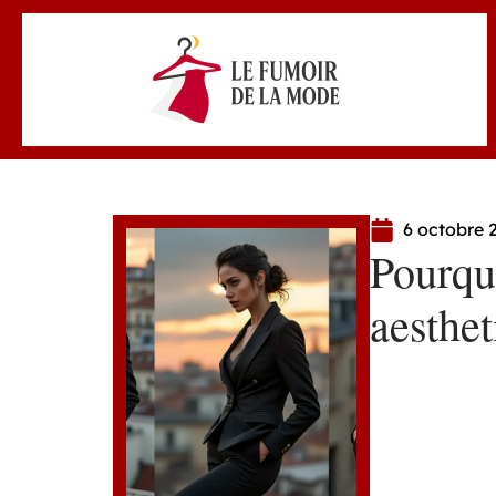
6 octobre 
Pourqu
aesthet