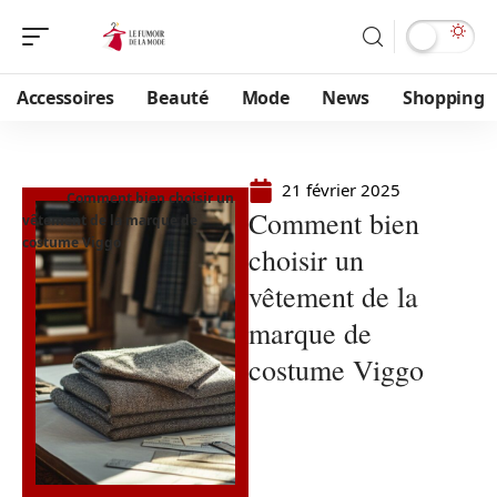
Accessoires
Beauté
Mode
News
Shopping
21 février 2025
Comment bien choisir un
Comment bien
vêtement de la marque de
costume Viggo
choisir un
vêtement de la
marque de
costume Viggo