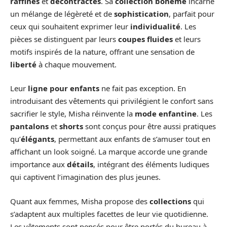
raffinés
et
décontractés
. Sa
collection bohème
incarne
un mélange de légèreté et de
sophistication
, parfait pour
ceux qui souhaitent exprimer leur
individualité
. Les
pièces se distinguent par leurs
coupes fluides
et leurs
motifs inspirés de la nature, offrant une sensation de
liberté
à chaque mouvement.
Leur
ligne pour enfants
ne fait pas exception. En
introduisant des vêtements qui privilégient le confort sans
sacrifier le style, Misha réinvente la
mode enfantine
. Les
pantalons
et
shorts
sont conçus pour être aussi pratiques
qu’
élégants
, permettant aux enfants de s’amuser tout en
affichant un look soigné. La marque accorde une grande
importance aux
détails
, intégrant des éléments ludiques
qui captivent l’imagination des plus jeunes.
Quant aux femmes, Misha propose des
collections
qui
s’adaptent aux multiples facettes de leur vie quotidienne.
Les vêtements sont pensés pour être portés du bureau à