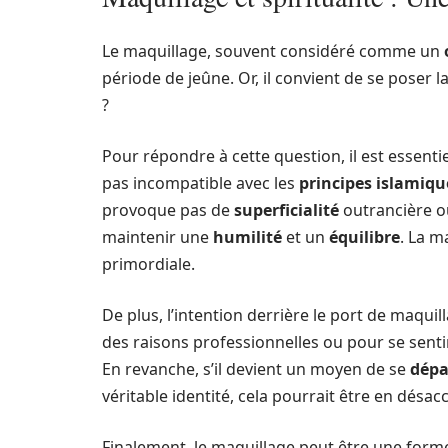
Le maquillage, souvent considéré comme un
période de jeûne. Or, il convient de se poser la
?
Pour répondre à cette question, il est essenti
pas incompatible avec les
principes islamiqu
provoque pas de
superficialité
outrancière 
maintenir une
humilité
et un
équilibre
. La m
primordiale.
De plus, l’intention derrière le port de maquill
des raisons professionnelles ou pour se senti
En revanche, s’il devient un moyen de se
dépa
véritable identité, cela pourrait être en désa
Finalement, le maquillage peut être une form