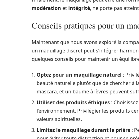
modération
et
intégrité
, ne porte pas attein
Conseils pratiques pour un ma
Maintenant que nous avons exploré la compati
un maquillage discret peut s’intégrer harmon
quelques conseils pour maintenir un équilibre
Optez pour un maquillage naturel
: Privi
beauté naturelle plutôt que de chercher à l
mascara, et un baume à lèvres peuvent suffi
Utilisez des produits éthiques
: Choisisse
l’environnement. Privilégier les produits ce
valeurs spirituelles.
Limitez le maquillage durant la prière
: P
pour éviter toute distraction et pour se pr